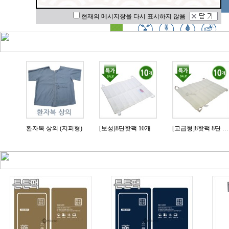
현재의 메시지창을 다시 표시하지 않음
[유효기간임박할인](일회용침)행림침 스프링1000쌈(1박스- 0.30*60mm)
환자복 상의 (지퍼형)
[보성]8단핫팩 10개
[고급형]8핫팩 8단 10개