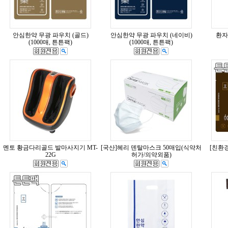
안심한약 무광 파우치 (골드)
안심한약 무광 파우치 (네이비)
환자
(1000매, 튼튼팩)
(1000매, 튼튼팩)
멘토 황금다리골드 발마사지기 MT-
[국산]헤리 덴탈마스크 50매입(식약처
[친환
22G
허가/의약외품)