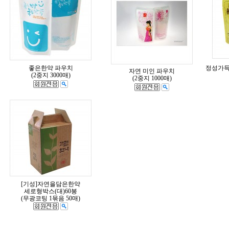
좋은한약 파우치
정성가득한
자연 미인 파우치
(2중지 3000매)
(2중지 1000매)
[기성]자연을담은한약
세로형박스(대)60봉
(무광코팅 1묶음 50매)