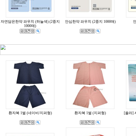
자연담은한약 파우치 (하늘색) (2중지
안심한약 파우치 (2중지 1000매)
1000매)
환자복 1벌 (네이비/지퍼형)
환자복 1벌 (지퍼형)
[쏠라]