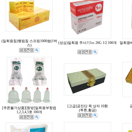
(일회용침)행림침 스프링1000쌈(1박
(성심)일회용 주사기1cc 26G 1/2 100개
일회용베
스)
[고급]공진단 목 상자 10환
[쿠폰불가상품][동방]일회용부항컵
(투톤,황금)
1,2,3,4,5호 100개