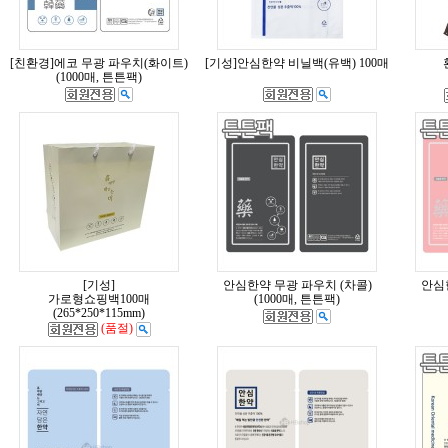
[친환경]에코 무광 파우치(화이트)
[기성]안심한약 비닐백(유백) 100매
(1000매, 튼튼팩)
[기성]
안심한약 무광 파우치 (차콜)
안심
가로형쇼핑백100매
(1000매, 튼튼팩)
(265*250*115mm)
(품절)