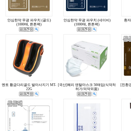
안심한약 무광 파우치 (골드)
안심한약 무광 파우치 (네이비)
환자
(1000매, 튼튼팩)
(1000매, 튼튼팩)
멘토 황금다리골드 발마사지기 MT-
[국산]헤리 덴탈마스크 50매입(식약처
[친환
22G
허가/의약외품)