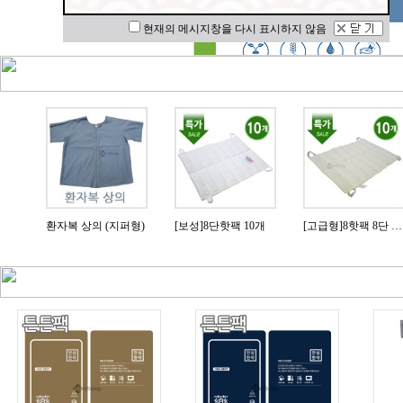
현재의 메시지창을 다시 표시하지 않음
[유효기간임박할인](일회용침)행림침 스프링1000쌈(1박스- 0.30*60mm)
환자복 상의 (지퍼형)
[보성]8단핫팩 10개
[고급형]8핫팩 8단 10개