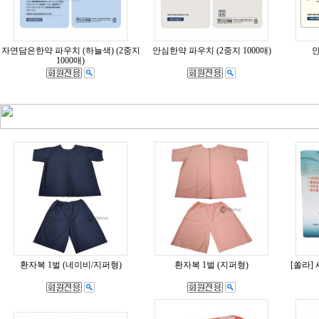
자연담은한약 파우치 (하늘색) (2중지
안심한약 파우치 (2중지 1000매)
1000매)
환자복 1벌 (네이비/지퍼형)
환자복 1벌 (지퍼형)
[쏠라]