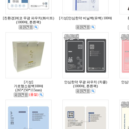
[친환경]에코 무광 파우치(화이트)
[기성]안심한약 비닐백(유백) 100매
(1000매, 튼튼팩)
[기성]
안심한약 무광 파우치 (차콜)
안심
가로형쇼핑백100매
(1000매, 튼튼팩)
(265*250*115mm)
(품절)