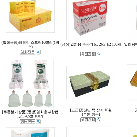
(일회용침)행림침 스프링1000쌈(1박
(성심)일회용 주사기1cc 26G 1/2 100개
일회용베
스)
[고급]공진단 목 상자 10환
[쿠폰불가상품][동방]일회용부항컵
(투톤,황금)
1,2,3,4,5호 100개