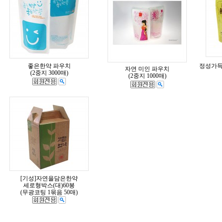
좋은한약 파우치
정성가득한
자연 미인 파우치
(2중지 3000매)
(2중지 1000매)
[기성]자연을담은한약
세로형박스(대)60봉
(무광코팅 1묶음 50매)